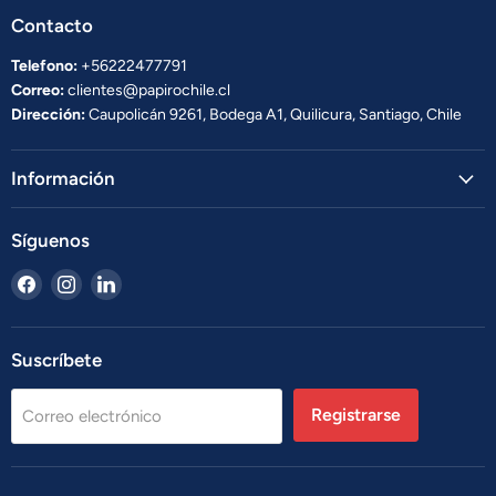
Contacto
Telefono:
+56222477791
Correo:
clientes@papirochile.cl
Dirección:
Caupolicán 9261, Bodega A1, Quilicura, Santiago, Chile
Información
Síguenos
Encuéntrenos
Encuéntrenos
Encuéntrenos
en
en
en
Facebook
Instagram
LinkedIn
Suscríbete
Registrarse
Correo electrónico