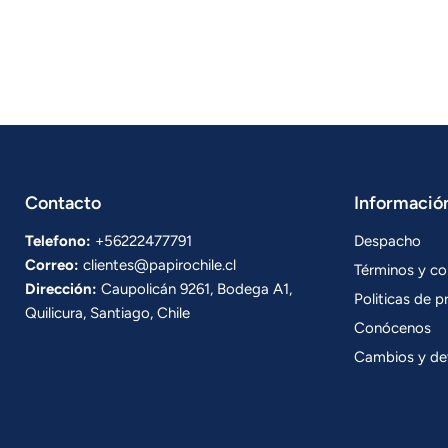
Contacto
Informació
Telefono:
+56222477791
Despacho
Correo:
clientes@papirochile.cl
Términos y co
Dirección:
Caupolicán 9261, Bodega A1,
Politicas de p
Quilicura, Santiago, Chile
Conócenos
Cambios y de