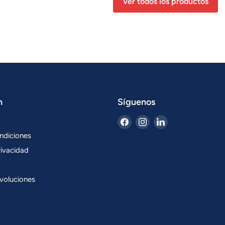
Ver todos los productos
n
Síguenos
Encuéntrenos
Encuéntrenos
Encuéntrenos
en
en
en
ndiciones
Facebook
Instagram
LinkedIn
rivacidad
voluciones