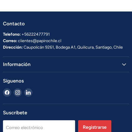
Contacto
Telefono:
+56222477791
Correo:
clientes@papirochile.cl
Dirección:
Caupolicán 9261, Bodega A1, Quilicura, Santiago, Chile
Información
Síguenos
Encuéntrenos
Encuéntrenos
Encuéntrenos
en
en
en
Facebook
Instagram
LinkedIn
Suscríbete
Registrarse
Correo electrónico