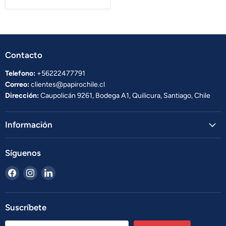
Contacto
Telefono:
+56222477791
Correo:
clientes@papirochile.cl
Dirección:
Caupolicán 9261, Bodega A1, Quilicura, Santiago, Chile
Información
Síguenos
Encuéntrenos
Encuéntrenos
Encuéntrenos
en
en
en
Facebook
Instagram
LinkedIn
Suscríbete