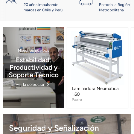
5
20 años impulsando
En toda la Región
marcas en Chile y Perú
Metropolitana
Laminadora
Neumática
1.60
Nuestros Equipos
Estabilidad,
Productividad y
Soporte Técnico
Ver la colección
Laminadora Neumática
1.60
Papiro
Seguridad y Señalización