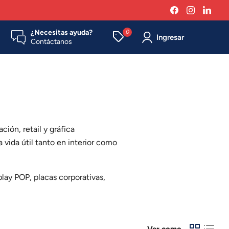
Encuéntrenos
Encuéntr
Enc
en
en
en
Facebook
Instagra
Link
¿Necesitas ayuda?
0
Ingresar
Contáctanos
ción, retail y gráfica
a vida útil tanto en interior como
play POP, placas corporativas,
Ver como