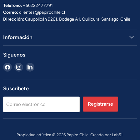
Telefono:
+56222477791
Correo:
clientes@papirochile.cl
Dirección:
Caupolicán 9261, Bodega A1, Quilicura, Santiago, Chile
Información
Síguenos
Encuéntrenos
Encuéntrenos
Encuéntrenos
en
en
en
Facebook
Instagram
LinkedIn
Suscríbete
Registrarse
Correo electrónico
Propiedad artística © 2026 Papiro Chile. Creado por
Lab51.