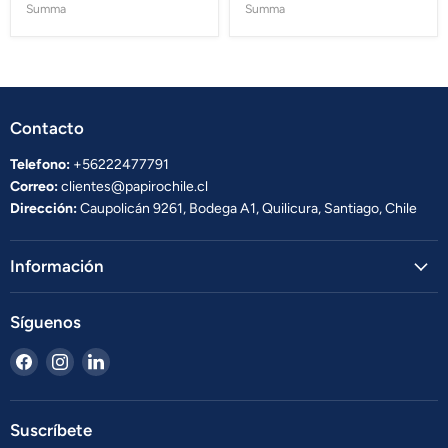
Summa
Summa
Contacto
Telefono:
+56222477791
Correo:
clientes@papirochile.cl
Dirección:
Caupolicán 9261, Bodega A1, Quilicura, Santiago, Chile
Información
Síguenos
Encuéntrenos
Encuéntrenos
Encuéntrenos
en
en
en
Facebook
Instagram
LinkedIn
Suscríbete