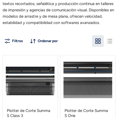
textos recortados, señalética y producción continua en talleres
de impresión y agencias de comunicación visual. Disponibles en
modelos de arrastre y de mesa plana, ofrecen velocidad,
estabilidad y compatibilidad con softwares avanzados.
Filtros
Ordenar por
Plotter
Plotter
de
de
Corte
Corte
Summa
Summa
S
S
Class
One
3
Plotter de Corte Summa
Plotter de Corte Summa
S Class 3
S One