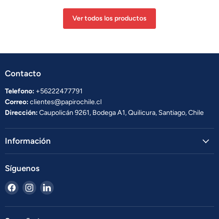
Ver todos los productos
Contacto
Telefono:
+56222477791
Correo:
clientes@papirochile.cl
Dirección:
Caupolicán 9261, Bodega A1, Quilicura, Santiago, Chile
Información
Síguenos
Encuéntrenos
Encuéntrenos
Encuéntrenos
en
en
en
Facebook
Instagram
LinkedIn