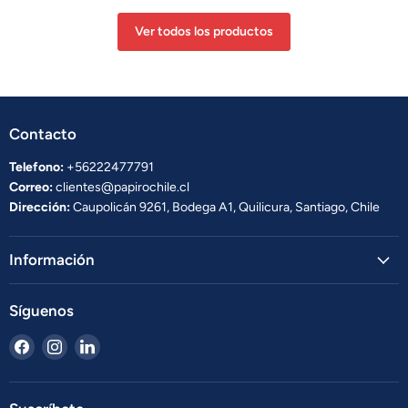
Ver todos los productos
Contacto
Telefono:
+56222477791
Correo:
clientes@papirochile.cl
Dirección:
Caupolicán 9261, Bodega A1, Quilicura, Santiago, Chile
Información
Síguenos
Encuéntrenos
Encuéntrenos
Encuéntrenos
en
en
en
Facebook
Instagram
LinkedIn