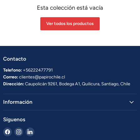
Esta colección está vacía
Ver todos los productos
Contacto
Telefono:
+56222477791
Correo:
clientes@papirochile.cl
Dirección:
Caupolicán 9261, Bodega A1, Quilicura, Santiago, Chile
Información
Síguenos
Encuéntrenos
Encuéntrenos
Encuéntrenos
en
en
en