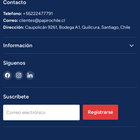
Contacto
Telefono:
+56222477791
Correo:
clientes@papirochile.cl
Dirección:
Caupolicán 9261, Bodega A1, Quilicura, Santiago, Chile
Información
Síguenos
Encuéntrenos
Encuéntrenos
Encuéntrenos
en
en
en
Facebook
Instagram
LinkedIn
Suscríbete
Registrarse
Correo electrónico