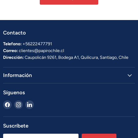
Contacto
Telefono:
+56222477791
Correo:
clientes@papirochile.cl
Dirección:
Caupolicán 9261, Bodega A1, Quilicura, Santiago, Chile
Información
Síguenos
Encuéntrenos
Encuéntrenos
Encuéntrenos
en
en
en
Facebook
Instagram
LinkedIn
Suscríbete