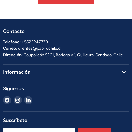
Contacto
Telefono:
+56222477791
Correo:
clientes@papirochile.cl
Dirección:
Caupolicán 9261, Bodega A1, Quilicura, Santiago, Chile
Información
Síguenos
Encuéntrenos
Encuéntrenos
Encuéntrenos
en
en
en
Facebook
Instagram
LinkedIn
Suscríbete