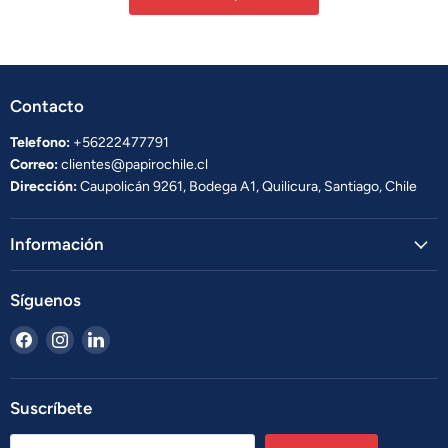
Contacto
Telefono:
+56222477791
Correo:
clientes@papirochile.cl
Dirección:
Caupolicán 9261, Bodega A1, Quilicura, Santiago, Chile
Información
Síguenos
Encuéntrenos
Encuéntrenos
Encuéntrenos
en
en
en
Facebook
Instagram
LinkedIn
Suscríbete