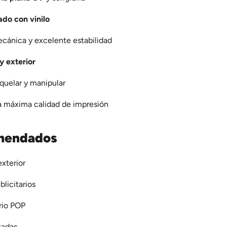
do con vinilo
ecánica y excelente estabilidad
 y exterior
oquelar y manipular
ra máxima calidad de impresión
mendados
exterior
blicitarios
rio POP
tadas