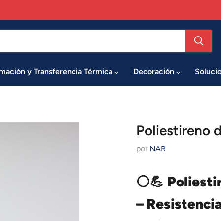
imación y Transferencia Térmica
Decoración
Soluci
Poliestireno 
por
NAR
⚪💪
Poliest
– Resistencia