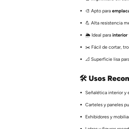
🎨 Apto para
emplaca
💪 Alta resistencia m
🌦️ Ideal para
interior
✂️ Fácil de cortar, tr
📐 Superficie lisa pa
🛠️
Usos Reco
Señalética interior y 
Carteles y paneles pu
Exhibidores y mobilia
Letras y figuras recor