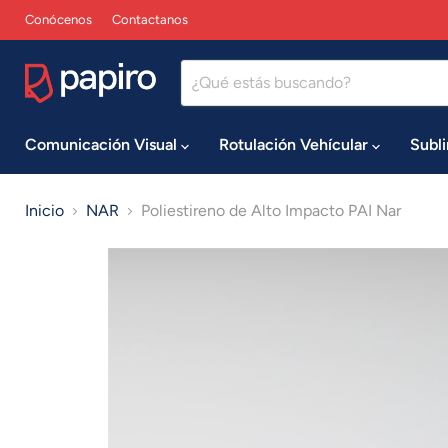
Conócenos
Contactanos
Comunicación Visual
Rotulación Vehícular
Subl
Inicio
NAR
Poliestireno de Alto Impacto PAI Nar