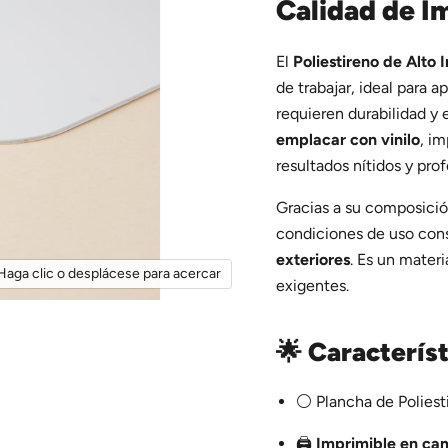
Calidad de I
El
Poliestireno de Alto
de trabajar, ideal para a
requieren durabilidad y 
emplacar con vinilo
, i
resultados nítidos y prof
Gracias a su composición
condiciones de uso con
exteriores
. Es un materi
Haga clic o desplácese para acercar
exigentes.
🌟
Caracterís
⚪ Plancha de Poliest
🖨️
Imprimible en ca