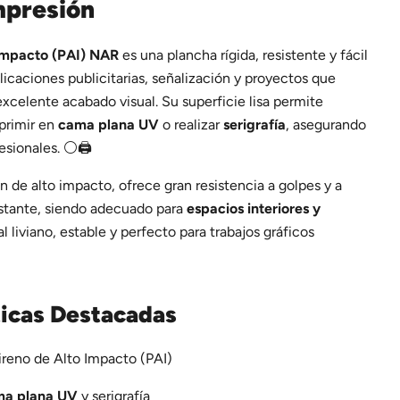
mpresión
 Impacto (PAI) NAR
es una plancha rígida, resistente y fácil
plicaciones publicitarias, señalización y proyectos que
excelente acabado visual. Su superficie lisa permite
mprimir en
cama plana UV
o realizar
serigrafía
, asegurando
esionales. ⚪🖨️
 de alto impacto, ofrece gran resistencia a golpes y a
stante, siendo adecuado para
espacios interiores y
al liviano, estable y perfecto para trabajos gráficos
ticas Destacadas
ireno de Alto Impacto (PAI)
ma plana UV
y serigrafía