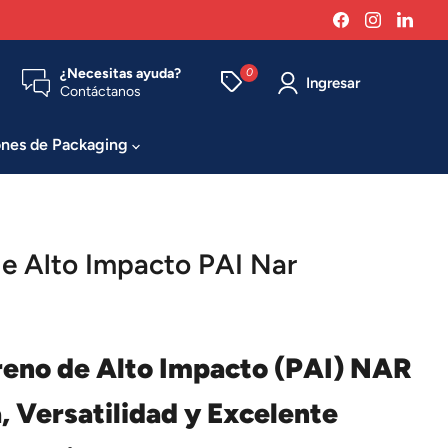
Encuéntrenos
Encuéntr
Enc
en
en
en
Facebook
Instagra
Link
¿Necesitas ayuda?
0
Ingresar
Contáctanos
ones de Packaging
de Alto Impacto PAI Nar
ireno de Alto Impacto (PAI) NAR
, Versatilidad y Excelente