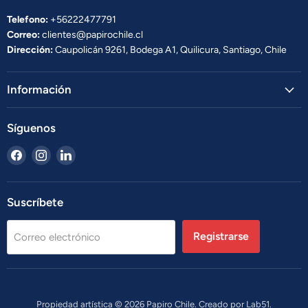
Telefono:
+56222477791
Correo:
clientes@papirochile.cl
Dirección:
Caupolicán 9261, Bodega A1, Quilicura, Santiago, Chile
Información
Síguenos
Encuéntrenos
Encuéntrenos
Encuéntrenos
en
en
en
Facebook
Instagram
LinkedIn
Suscríbete
Registrarse
Correo electrónico
Propiedad artística © 2026 Papiro Chile. Creado por
Lab51.