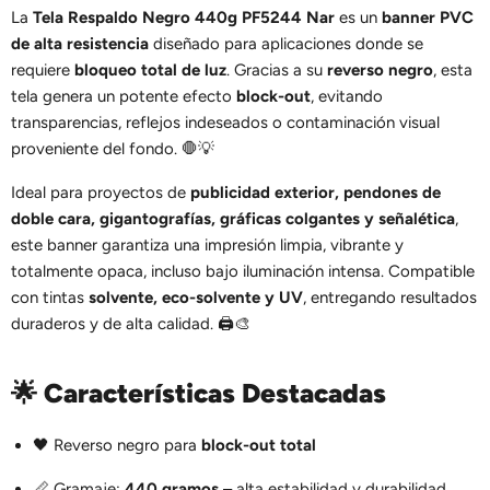
La
Tela Respaldo Negro 440g PF5244 Nar
es un
banner PVC
de alta resistencia
diseñado para aplicaciones donde se
requiere
bloqueo total de luz
. Gracias a su
reverso negro
, esta
tela genera un potente efecto
block-out
, evitando
transparencias, reflejos indeseados o contaminación visual
proveniente del fondo. 🛑💡
Ideal para proyectos de
publicidad exterior, pendones de
doble cara, gigantografías, gráficas colgantes y señalética
,
este banner garantiza una impresión limpia, vibrante y
totalmente opaca, incluso bajo iluminación intensa. Compatible
con tintas
solvente, eco-solvente y UV
, entregando resultados
duraderos y de alta calidad. 🖨️🎨
🌟
Características Destacadas
🖤 Reverso negro para
block-out total
📏 Gramaje:
440 gramos
– alta estabilidad y durabilidad