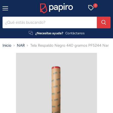
0
Menú
¿Necesitas ayuda?
Contáctanos
Inicio
NAR
Tela Respaldo Negro 440 gramos PF5244 Nar