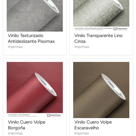
Vinilo Texturizado
Vinilo Transparente Lino
Antideslizante Pisomax
Cinza
Imprimax
Imprimax
Vinilo
Vinilo
Cuero
Cuero
Volpe
Volpe
Borgoña
Escaravelho
Vinilo Cuero Volpe
Vinilo Cuero Volpe
Borgoña
Escaravelho
Imprimax
Imprimax