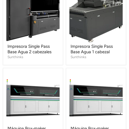
Pass
Pass
Base
Base
Agua
Agua
2
1
cabezales
cabezal
Impresora Single Pass
Impresora Single Pass
Base Agua 2 cabezales
Base Agua 1 cabezal
Sunthinks
Sunthinks
Máquina
Máquina
Box-
Box-
maker
maker
AB2500
AB1800
Anypack
pro
Anypack
Máquina Box-maker
Máquina Box-maker