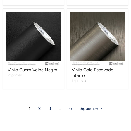
Vinilo
Vinilo
Cuero
Gold
Volpe
Escovado
Negro
Titanio
Vinilo Cuero Volpe Negro
Vinilo Gold Escovado
Imprimax
Titanio
Imprimax
1
2
3
…
6
Siguiente