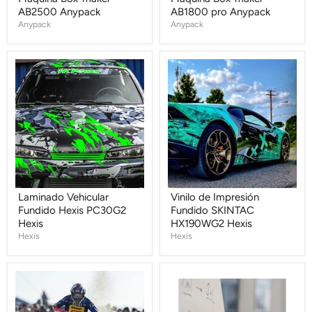
AB2500 Anypack
AB1800 pro Anypack
Anypack
Anypack
Laminado
Vinilo
Vehicular
de
Fundido
Impresión
Hexis
Fundido
PC30G2
SKINTAC
Hexis
HX190WG2
Hexis
Laminado Vehicular
Vinilo de Impresión
Fundido Hexis PC30G2
Fundido SKINTAC
Hexis
HX190WG2 Hexis
Hexis
Hexis
Laminado
Vinilo
HOLESHOT
Pizarra
HEX'TREM
DWP002B
XT300