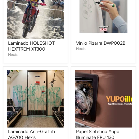
Laminado HOLESHOT
Vinilo Pizarra DWP002B
HEX'TREM XT300
Hexis
Hexis
Laminado
Papel
Anti-
Sintético
Graffiti
Yupo
AG700
Illuminate
Hexis
FPU
130
Laminado Anti-Graffiti
Papel Sintético Yupo
AG700 Hexis
Illuminate FPU 130