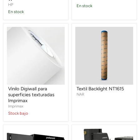
HP
En stock
En stock
Vinilo
Textil
Digiwall
Backlight
para
NT1615
superficies
texturadas
Imprimax
Vinilo Digiwall para
Textil Backlight NT1615
superficies texturadas
NAR
Imprimax
Imprimax
Stock bajo
Impresora
Impresora
Single
Single