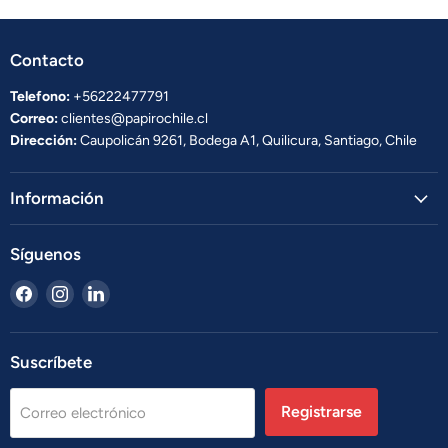
Contacto
Telefono:
+56222477791
Correo:
clientes@papirochile.cl
Dirección:
Caupolicán 9261, Bodega A1, Quilicura, Santiago, Chile
Información
Síguenos
Encuéntrenos
Encuéntrenos
Encuéntrenos
en
en
en
Facebook
Instagram
LinkedIn
Suscríbete
Registrarse
Correo electrónico