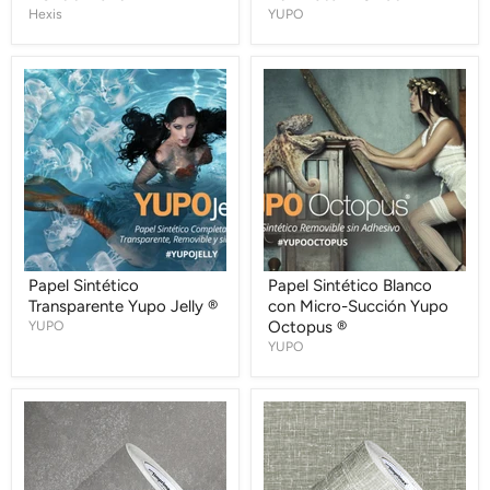
Hexis
YUPO
Papel
Papel
Sintético
Sintético
Transparente
Blanco
Yupo
con
Jelly
Micro-
®
Succión
Yupo
Octopus
®
Papel Sintético
Papel Sintético Blanco
Transparente Yupo Jelly ®
con Micro-Succión Yupo
YUPO
Octopus ®
YUPO
Vinilo
Vinilo
Texturizado
Transparente
Antideslizante
Lino
Pisomax
Cinza