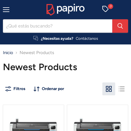
0
Menú
¿Necesitas ayuda?
Contáctanos
Inicio
Newest Products
Newest Products
Filtros
Ordenar por
Impresora
Impresora
HP
HP
Látex
Látex
830
830
W