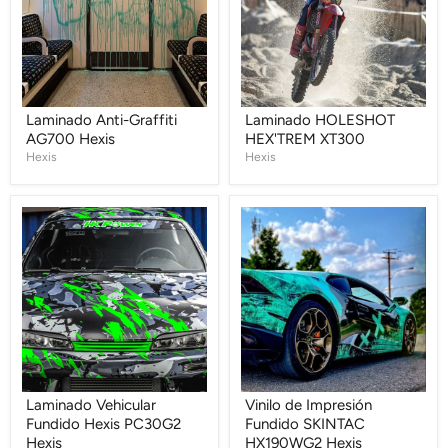
Laminado Anti-Graffiti
Laminado HOLESHOT
AG700 Hexis
HEX'TREM XT300
Hexis
Hexis
Laminado
Vinilo
Vehicular
de
Fundido
Impresión
Hexis
Fundido
PC30G2
SKINTAC
Hexis
HX190WG2
Hexis
Laminado Vehicular
Vinilo de Impresión
Fundido Hexis PC30G2
Fundido SKINTAC
Hexis
HX190WG2 Hexis