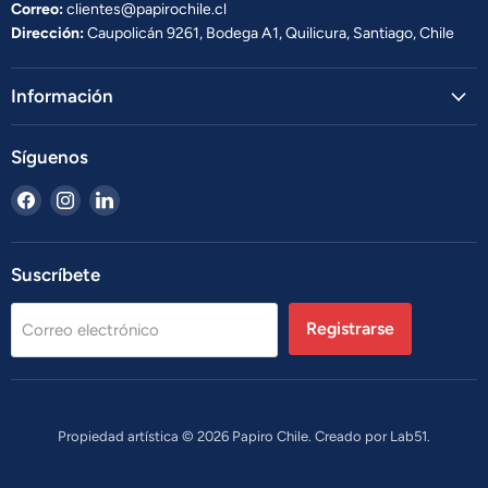
Correo:
clientes@papirochile.cl
Dirección:
Caupolicán 9261, Bodega A1, Quilicura, Santiago, Chile
Información
Síguenos
Encuéntrenos
Encuéntrenos
Encuéntrenos
en
en
en
Facebook
Instagram
LinkedIn
Suscríbete
Registrarse
Correo electrónico
Propiedad artística © 2026 Papiro Chile. Creado por
Lab51.