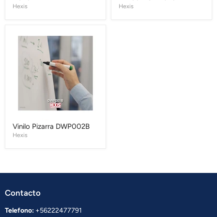
Hexis
Hexis
Vinilo
Pizarra
DWP002B
Vinilo Pizarra DWP002B
Hexis
Contacto
Telefono:
+56222477791