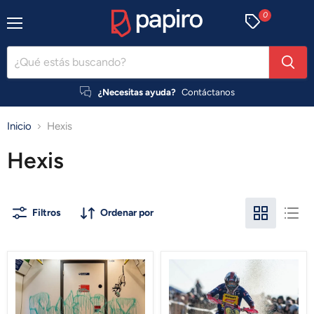
0
Menú
¿Necesitas ayuda?
Contáctanos
Inicio
Hexis
Hexis
Filtros
Ordenar por
Laminado
Laminado
Anti-
HOLESHOT
Graffiti
HEX'TREM
AG700
XT300
Hexis