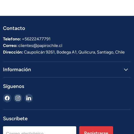
Contacto
Telefono:
+56222477791
Correo:
clientes@papirochile.cl
Dirección:
Caupolicán 9261, Bodega A1, Quilicura, Santiago, Chile
Información
Síguenos
Encuéntrenos
Encuéntrenos
Encuéntrenos
en
en
en
Facebook
Instagram
LinkedIn
Suscríbete
Registrarse
Correo electrónico