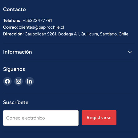
Contacto
Telefono:
+56222477791
Correo:
clientes@papirochile.cl
Dirección:
Caupolicán 9261, Bodega A1, Quilicura, Santiago, Chile
Información
Síguenos
Encuéntrenos
Encuéntrenos
Encuéntrenos
en
en
en
Facebook
Instagram
LinkedIn
Suscríbete
Registrarse
Correo electrónico