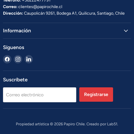
Telefono:
+56222477791
Correo:
clientes@papirochile.cl
Dirección:
Caupolicán 9261, Bodega A1, Quilicura, Santiago, Chile
Información
Síguenos
Encuéntrenos
Encuéntrenos
Encuéntrenos
en
en
en
Facebook
Instagram
LinkedIn
Suscríbete
Registrarse
Correo electrónico
Propiedad artística © 2026 Papiro Chile. Creado por
Lab51.