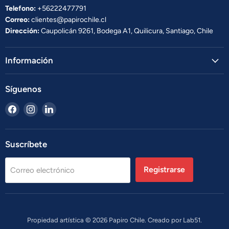
Telefono:
+56222477791
Correo:
clientes@papirochile.cl
Dirección:
Caupolicán 9261, Bodega A1, Quilicura, Santiago, Chile
Información
Síguenos
Encuéntrenos
Encuéntrenos
Encuéntrenos
en
en
en
Facebook
Instagram
LinkedIn
Suscríbete
Registrarse
Correo electrónico
Propiedad artística © 2026 Papiro Chile. Creado por
Lab51.