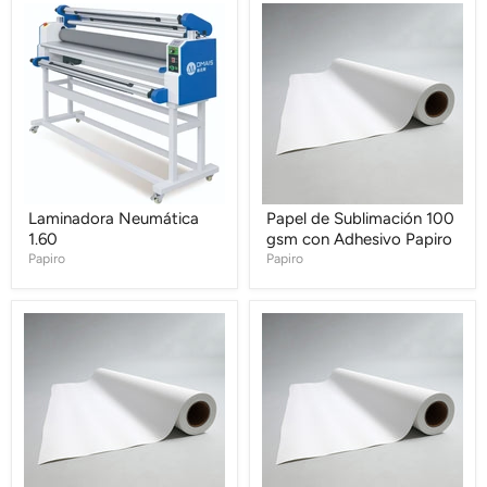
Laminadora
Papel
Neumática
de
1.60
Sublimación
100
gsm
con
Adhesivo
Papiro
Laminadora Neumática
Papel de Sublimación 100
1.60
gsm con Adhesivo Papiro
Papiro
Papiro
Papel
Papel
de
de
Sublimación
Sublimación
61
81
gsm
gsm
Papiro