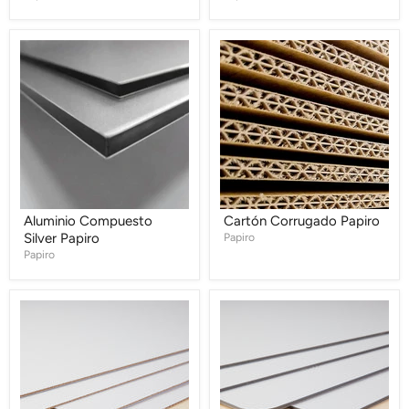
Aluminio
Cartón
Compuesto
Corrugado
Silver
Papiro
Papiro
Aluminio Compuesto
Cartón Corrugado Papiro
Silver Papiro
Papiro
Papiro
Cartón
Cartón
Micro
Sólido
Corrugado
Nar
Papiro
Papiro