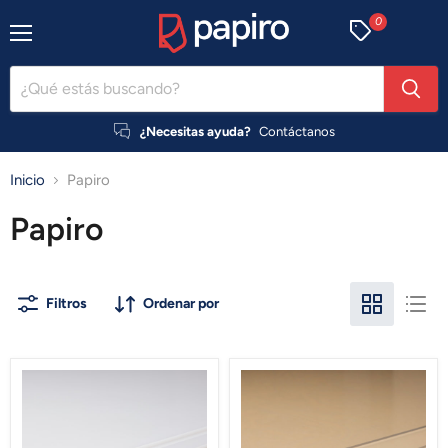
0
Menú
¿Necesitas ayuda?
Contáctanos
Inicio
Papiro
Papiro
Filtros
Ordenar por
Acrílico
Acrílico
Blanco
Transparente
Papiro
Papiro