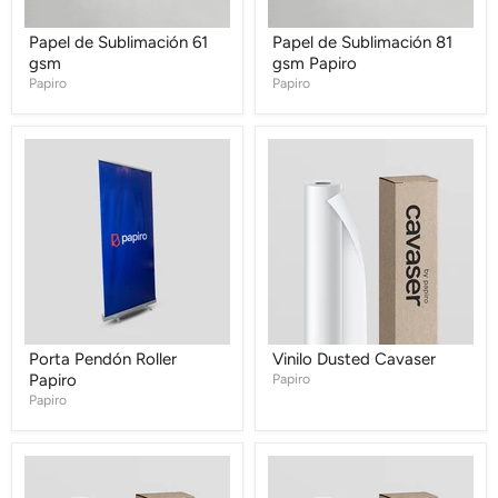
Papel de Sublimación 61
Papel de Sublimación 81
gsm
gsm Papiro
Papiro
Papiro
Porta
Vinilo
Pendón
Dusted
Roller
Cavaser
Papiro
Porta Pendón Roller
Vinilo Dusted Cavaser
Papiro
Papiro
Papiro
Vinilo
Vinilo
Frosted
Reflectivo