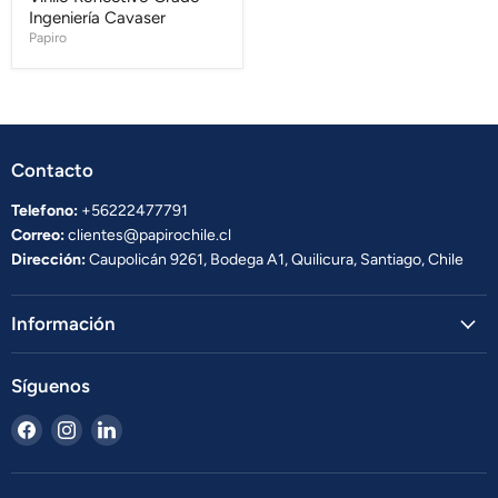
Ingeniería Cavaser
Papiro
Contacto
Telefono:
+56222477791
Correo:
clientes@papirochile.cl
Dirección:
Caupolicán 9261, Bodega A1, Quilicura, Santiago, Chile
Información
Síguenos
Encuéntrenos
Encuéntrenos
Encuéntrenos
en
en
en
Facebook
Instagram
LinkedIn