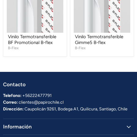
flex
Vinilo Termotransferible
Vinilo Termotransferible
BF Promotional B-flex
Gimme5 B-flex
B-Flex
B-Flex
Contacto
Telefono:
+56222477791
Correo:
clientes@papirochile.cl
Dirección:
Caupolicán 9261, Bodega A1, Quilicura, Santiago, Chile
Información