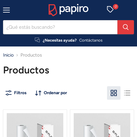
0
Menú
¿Necesitas ayuda?
Contáctanos
Inicio
Productos
Productos
Filtros
Ordenar por
Vinilo
Vinilo
Termotransferible
Termotransferible
BF
Gimme5
Promotional
B-
B-
flex