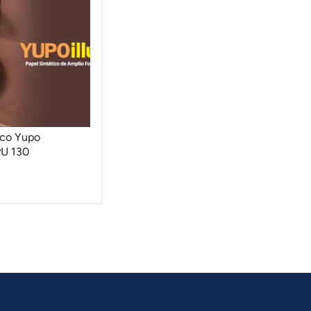
ico Yupo
PU 130