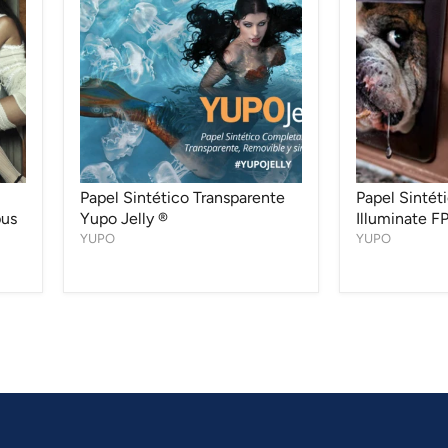
Transparente
Yupo
Yupo
Illuminate
Jelly
FPU
®
130
Papel Sintético Transparente
Papel Sintét
pus
Yupo Jelly ®
Illuminate F
YUPO
YUPO