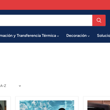
imación y Transferencia Térmica
Decoración
Soluci
Papel
Papel
Sintético
Sintético