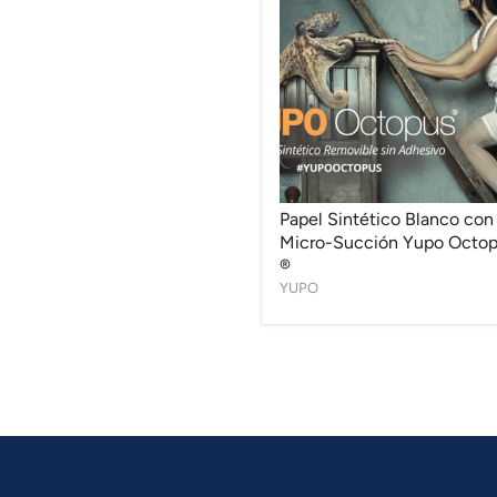
Blanco
con
Micro-
Succión
Yupo
Octopus
®
Papel Sintético Blanco con
Micro-Succión Yupo Octo
®
YUPO