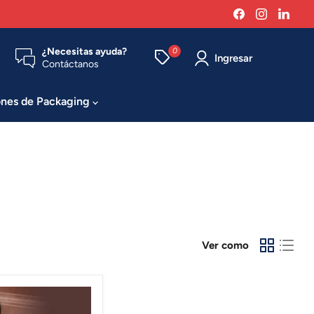
Encuéntrenos
Encuéntr
Enc
en
en
en
Facebook
Instagra
Link
¿Necesitas ayuda?
0
Ingresar
Contáctanos
ones de Packaging
Ver como