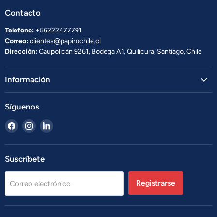
Contacto
Telefono:
+56222477791
Correo:
clientes@papirochile.cl
Dirección:
Caupolicán 9261, Bodega A1, Quilicura, Santiago, Chile
Información
Síguenos
Encuéntrenos
Encuéntrenos
Encuéntrenos
en
en
en
Facebook
Instagram
LinkedIn
Suscríbete
Registrarse
Correo electrónico