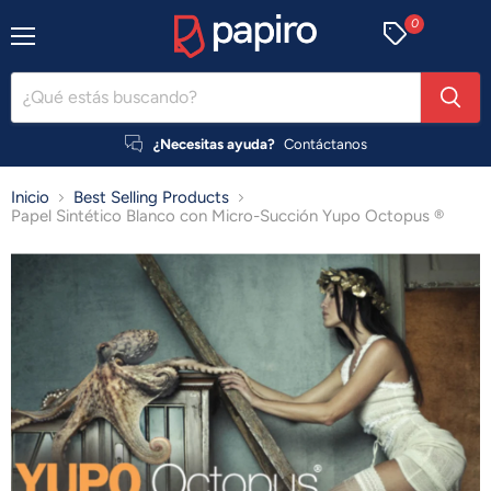
0
Menú
¿Necesitas ayuda?
Contáctanos
Inicio
Best Selling Products
Papel Sintético Blanco con Micro-Succión Yupo Octopus ®