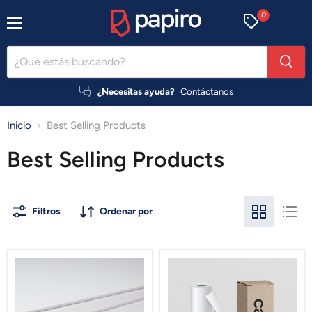
0
Menú
¿Necesitas ayuda?
Contáctanos
Inicio
Best Selling Products
Best Selling Products
Filtros
Ordenar por
Paper
Backlight
Foam
Film
Cavaser
Cavaser