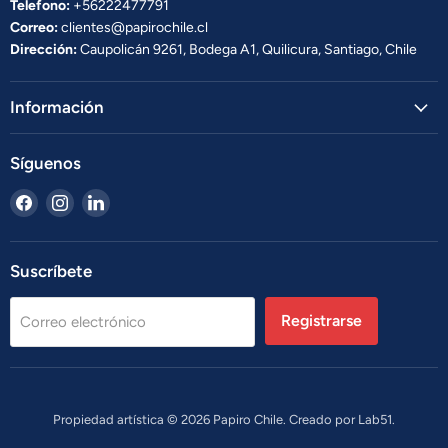
Telefono:
+56222477791
Correo:
clientes@papirochile.cl
Dirección:
Caupolicán 9261, Bodega A1, Quilicura, Santiago, Chile
Información
Síguenos
Encuéntrenos
Encuéntrenos
Encuéntrenos
en
en
en
Facebook
Instagram
LinkedIn
Suscríbete
Registrarse
Correo electrónico
Propiedad artística © 2026 Papiro Chile. Creado por
Lab51.