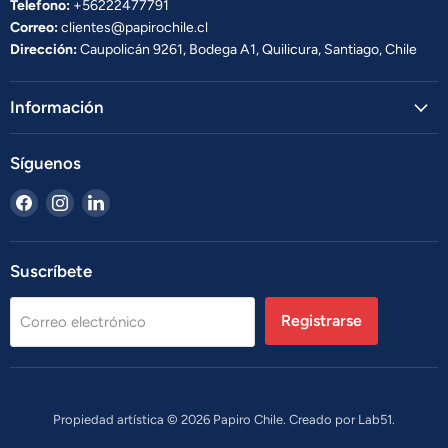
Telefono:
+56222477791
Correo:
clientes@papirochile.cl
Dirección:
Caupolicán 9261, Bodega A1, Quilicura, Santiago, Chile
Información
Síguenos
Encuéntrenos
Encuéntrenos
Encuéntrenos
en
en
en
Facebook
Instagram
LinkedIn
Suscríbete
Registrarse
Correo electrónico
Propiedad artística © 2026 Papiro Chile. Creado por
Lab51.