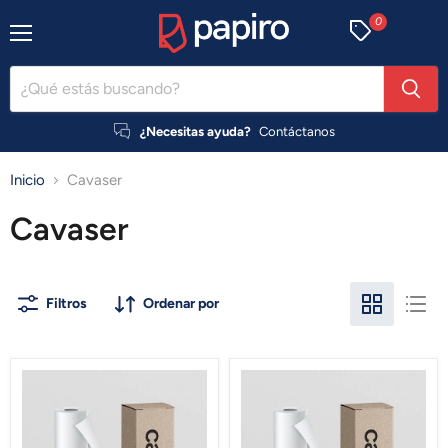
0
Menú
¿Necesitas ayuda?
Contáctanos
Inicio
Cavaser
Cavaser
Filtros
Ordenar por
Backlight
Papel
Film
Sintético
Cavaser
Cavaser