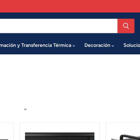
imación y Transferencia Térmica
Decoración
Soluci
Plotter
Mesa
de
de