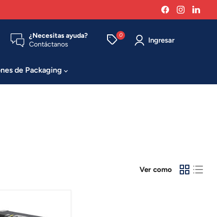
Encuéntrenos
Encuéntr
Enc
en
en
en
Facebook
Instagra
Link
¿Necesitas ayuda?
0
Ingresar
Contáctanos
ones de Packaging
Ver como