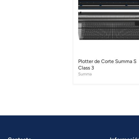
Corte
Summa
S
Class
3
Plotter de Corte Summa S
Class 3
Summa