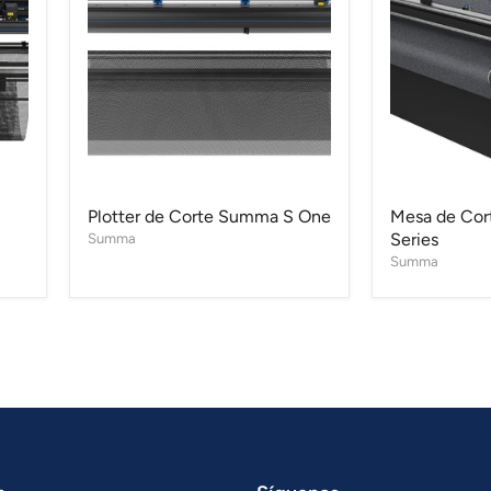
Corte
Corte
Summa
Summa
S
F
One
Series
Plotter de Corte Summa S One
Mesa de Co
Series
Summa
Summa