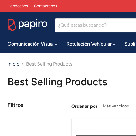
Conócenos
Contactanos
Comunicación Visual
Rotulación Vehícular
Subl
Inicio
Best Selling Products
Best Selling Products
Filtros
Ordenar por
Plotter
de