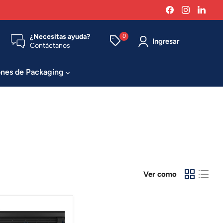
Encuéntrenos
Encuéntr
Enc
en
en
en
Facebook
Instagra
Link
¿Necesitas ayuda?
0
Ingresar
Contáctanos
ones de Packaging
Ver como