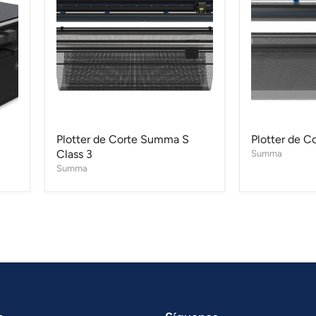
Corte
Corte
Summa
Summa
S
S
Class
One
3
Plotter de Corte Summa S
Plotter de 
Class 3
Summa
Summa