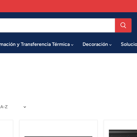
imación y Transferencia Térmica
Decoración
Soluci
Plotter
Plotter
de
de