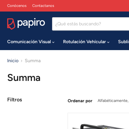
Conócenos
Contactanos
Comunicación Visual
Rotulación Vehícular
Subl
Inicio
Summa
Summa
Filtros
Ordenar por
Mesa
de