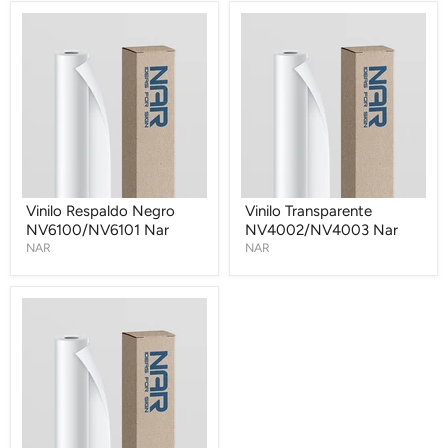
Vinilo
Vinilo
Respaldo
Transparente
Negro
NV4002/NV4003
NV6100/NV6101
Nar
Nar
Vinilo Respaldo Negro
Vinilo Transparente
NV6100/NV6101 Nar
NV4002/NV4003 Nar
NAR
NAR
Vinilo
Window
Vision
NO3310
Nar