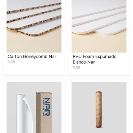
Honeycomb
Foam
Nar
Espumado
Blanco
Nar
Cartón Honeycomb Nar
PVC Foam Espumado
NAR
Blanco Nar
NAR
Base
Malla
Magnética
Mesh
Nar
NM2310
Nar