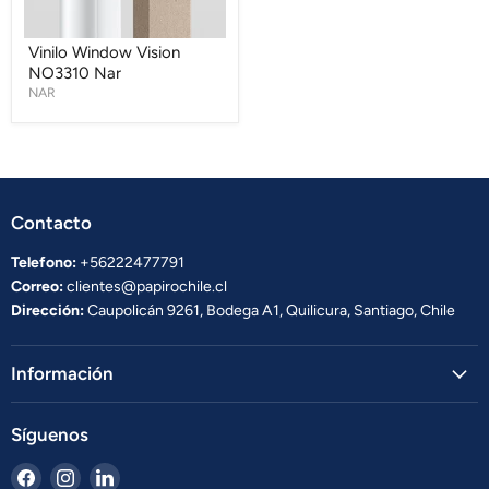
Vinilo Window Vision
NO3310 Nar
NAR
Contacto
Telefono:
+56222477791
Correo:
clientes@papirochile.cl
Dirección:
Caupolicán 9261, Bodega A1, Quilicura, Santiago, Chile
Información
Síguenos
Encuéntrenos
Encuéntrenos
Encuéntrenos