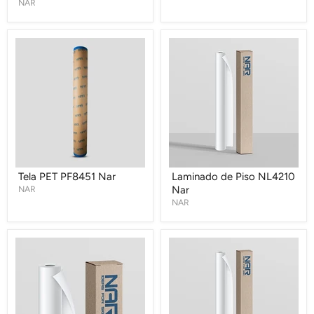
NAR
Tela
Laminado
PET
de
PF8451
Piso
Nar
NL4210
Nar
Tela PET PF8451 Nar
Laminado de Piso NL4210
NAR
Nar
NAR
Laminado
Laminado
de
Económico
Piso
NL1110
Twill
Nar
NL4110
Nar