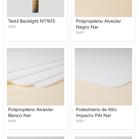
Textil Backlight NT1615
Polipropileno Alveolar
NAR
Negro Nar
NAR
Polipropileno
Poliestireno
Alveolar
de
Blanco
Alto
Nar
Impacto
PAI
Nar
Polipropileno Alveolar
Poliestireno de Alto
Blanco Nar
Impacto PAI Nar
NAR
NAR
Cartón
PVC