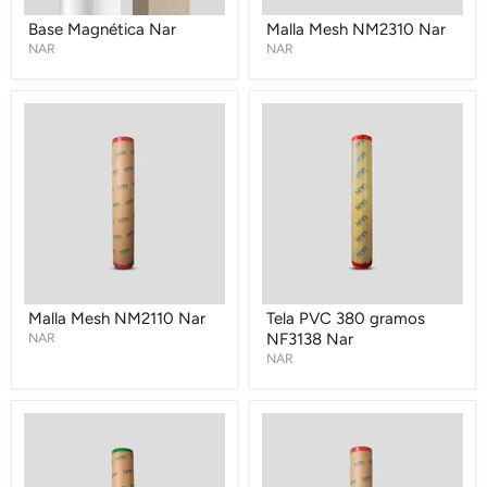
Base Magnética Nar
Malla Mesh NM2310 Nar
NAR
NAR
Malla
Tela
Mesh
PVC
NM2110
380
Nar
gramos
NF3138
Nar
Malla Mesh NM2110 Nar
Tela PVC 380 gramos
NAR
NF3138 Nar
NAR
Tela
Tela
Backlight
Respaldo
NB3144
Negro
Nar
440