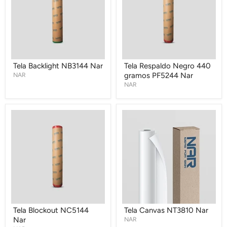
gramos
PF5244
Nar
Tela Backlight NB3144 Nar
Tela Respaldo Negro 440
NAR
gramos PF5244 Nar
NAR
Tela
Tela
Blockout
Canvas
NC5144
NT3810
Nar
Nar
Tela Blockout NC5144
Tela Canvas NT3810 Nar
Nar
NAR