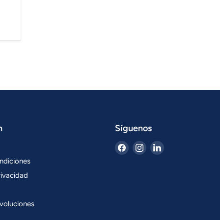
n
Síguenos
Encuéntrenos
Encuéntrenos
Encuéntrenos
en
en
en
ndiciones
Facebook
Instagram
LinkedIn
rivacidad
voluciones