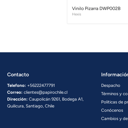
Vinilo Pizarra DWP002B
Hexis
Contacto
Informació
Telefono:
+56222477791
Despacho
Correo:
clientes@papirochile.cl
Términos y co
Dirección:
Caupolicán 9261, Bodega A1,
Politicas de p
Quilicura, Santiago, Chile
Conócenos
Cambios y de