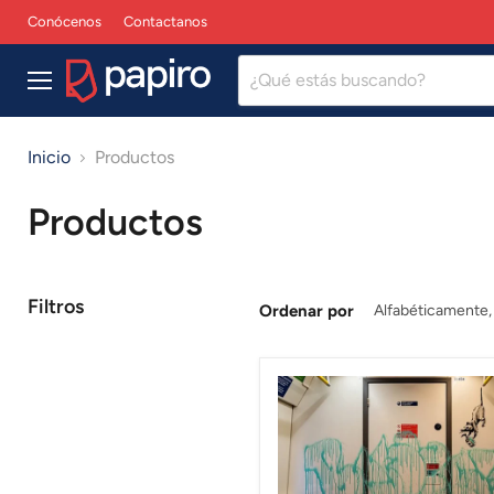
Conócenos
Contactanos
Menú
Inicio
Productos
Productos
Filtros
Ordenar por
Laminado
Anti-
Graffiti
AG700
Hexis