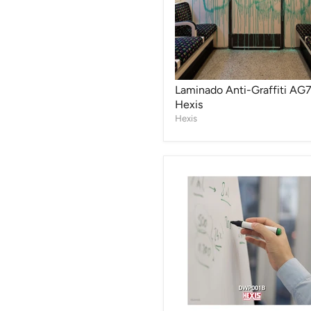
Laminado Anti-Graffiti AG
Hexis
Hexis
Vinilo
Pizarra
DWP002B