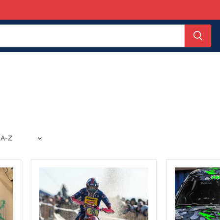
Laminado
Laminado
HOLESHOT
Vehicular
HEX'TREM
Fundido
XT300
Hexis
PC30G2
Hexis